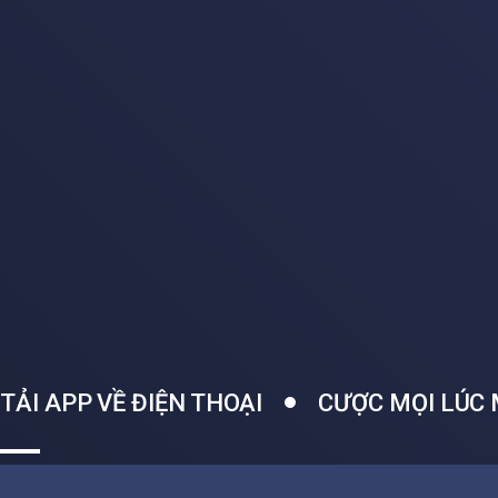
TẢI APP VỀ ĐIỆN THOẠI
CƯỢC MỌI LÚC 
Một ứng dụng APP tích hợp các loại trò chơi, thao tác dễ dàng..